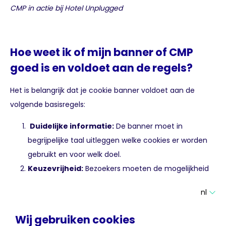
CMP in actie bij Hotel Unplugged
Hoe weet ik of mijn banner of CMP
goed is en voldoet aan de regels?
Het is belangrijk dat je cookie banner voldoet aan de
volgende basisregels:
Duidelijke informatie:
De banner moet in
begrijpelijke taal uitleggen welke cookies er worden
gebruikt en voor welk doel.
Keuzevrijheid:
Bezoekers moeten de mogelijkheid
hebben om alleen essentiële cookies te accepteren
nl
en de keuze om niet-essentiële cookies te weigeren.
Toestemming vooraf:
Cookies mogen pas worden
Wij gebruiken cookies
geplaatst nadat de bezoeker expliciet toestemming