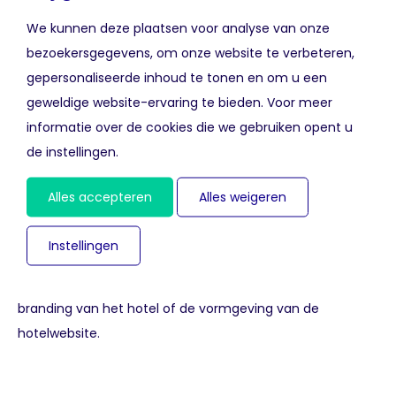
heeft gegeven.
We kunnen deze plaatsen voor analyse van onze
Mogelijkheid tot herziening:
Bezoekers moeten
bezoekersgegevens, om onze website te verbeteren,
hun voorkeuren op elk moment kunnen aanpassen.
gepersonaliseerde inhoud te tonen en om u een
geweldige website-ervaring te bieden. Voor meer
Met CookieFirst als CMP kun je eenvoudig controleren of
informatie over de cookies die we gebruiken opent u
je banner voldoet aan de AVG-richtlijnen. CookieFirst
de instellingen.
scant automatisch je website op cookies en zorgt ervoor
dat ze correct worden ingedeeld (noodzakelijk,
Alles accepteren
Alles weigeren
voorkeuren, statistieken en marketing). Bovendien biedt
het een gebruiksvriendelijke interface voor zowel
Instellingen
bezoekers als website-eigenaren. Bij Becurious zorgen we
er indien gewenst voor dat de CMP in lijn is met de
branding van het hotel of de vormgeving van de
hotelwebsite.